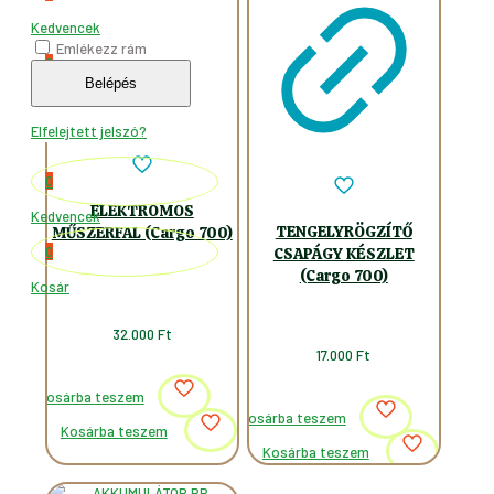
Kedvencek
Emlékezz rám
0
Belépés
Kosár
Elfelejtett jelszó?
0
ELEKTROMOS
Kedvencek
TENGELYRÖGZÍTŐ
MŰSZERFAL (Cargo 700)
0
CSAPÁGY KÉSZLET
(Cargo 700)
Kosár
32.000
Ft
17.000
Ft
Kosárba teszem
Kosárba teszem
Kosárba teszem
Kosárba teszem