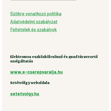
Sütikre vonatkozó politika
Adatvédelmi szabályzat
Feltételek és szabályok
Elektromos eszközkölcsönző és quad túravezető
szolgáltatás
www.e-cserepvaralja.hu
Setétvölgy weboldala
setetvolgy.hu