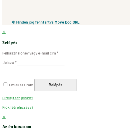
© Minden jog fenntartva
Move Eco SRL
✕
Belépés
Felhasználónév vagy e-mail cím
*
Jelszó
*
Emlékezz rám
Belépés
Elfelejtett jelszó?
Fiók létrehozása?
✕
Az én kosaram