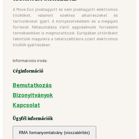
A Move Eco jóváhagyott és nem jóváhagyott elektromos
tricikliket, valamint ezekhez alkatrészeket és
tartozékokat gyárt. A környezetvédelem és a megújuló
források felhasználása iránti aggodalmunk forradalmi
termékeinkben is megmutatkozik. Európában úttörőként
tekintünk magunkra a teherszállításra szánt elektromos
triciklik gyártásában.
Informárciós iroda:
Céginformáció
Bemutatkozás
Bizonyítványok
Kapcsolat
Ügyfél információk
RMA formanyomtatvány (visszatérítés)