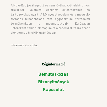
A Move Eco jóváhagyott és nem jóváhagyott elektromos
tricikliket, valamint ezekhez alkatrészeket és
tartozékokat gyárt. A környezetvédelem és a megújuló
források felhasználása iránti aggodalmunk forradalmi
termékeinkben is megmutatkozik. Európában
úttörőként tekintünk magunkra a teherszállításra szánt
elektromos triciklik gyártásában.
Informárciós iroda:
Céginformáció
Bemutatkozás
Bizonyítványok
Kapcsolat