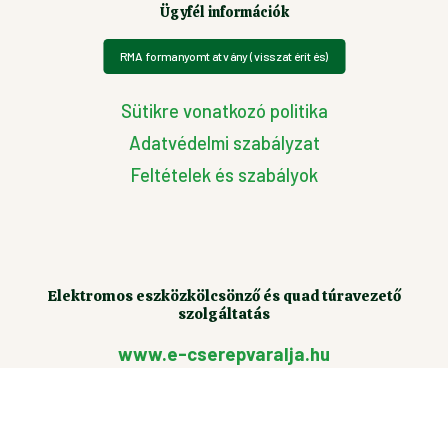
Ügyfél információk
RMA formanyomtatvány (visszatérítés)
Sütikre vonatkozó politika
Adatvédelmi szabályzat
Feltételek és szabályok
Elektromos eszközkölcsönző és quad túravezető
szolgáltatás
www.e-cserepvaralja.hu
Setétvölgy weboldala
setetvolgy.hu