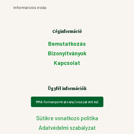
Informárciós iroda:
Céginformáció
Bemutatkozás
Bizonyítványok
Kapcsolat
Ügyfél információk
RMA formanyomtatvány (visszatérítés)
Sütikre vonatkozó politika
Adatvédelmi szabályzat