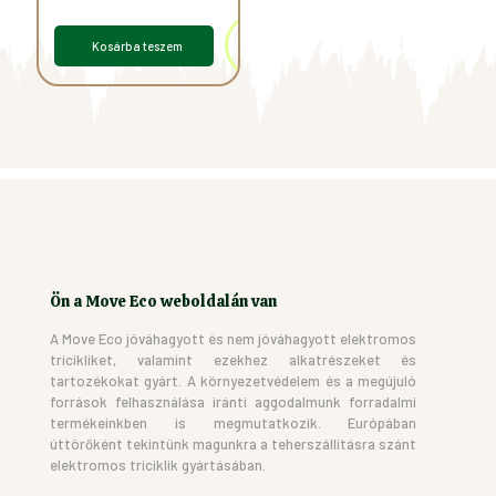
Kosárba teszem
Ön a Move Eco weboldalán van
A Move Eco jóváhagyott és nem jóváhagyott elektromos
tricikliket, valamint ezekhez alkatrészeket és
tartozékokat gyárt. A környezetvédelem és a megújuló
források felhasználása iránti aggodalmunk forradalmi
termékeinkben is megmutatkozik. Európában
úttörőként tekintünk magunkra a teherszállításra szánt
elektromos triciklik gyártásában.