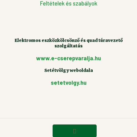
Feltételek és szabályok
Elektromos eszközkölcsönző és quad túravezető
szolgáltatás
www.e-cserepvaralja.hu
Setétvölgy weboldala
setetvolgy.hu