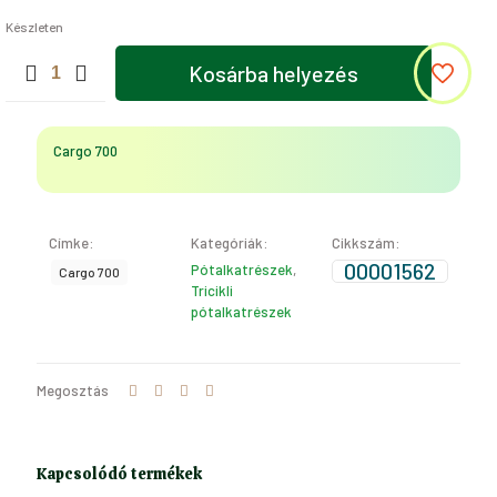
Készleten
TENGELYRÖGZÍTŐ
Kosárba helyezés
CSAPÁGY
KÉSZLET
(Cargo
700)
Cargo 700
mennyiség
Címke:
Kategóriák:
Cikkszám:
00001562
Pótalkatrészek
,
Cargo 700
Tricikli
pótalkatrészek
Megosztás
Kapcsolódó termékek