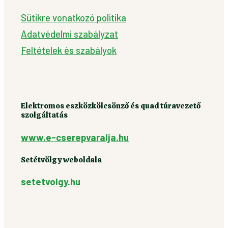
Sütikre vonatkozó politika
Adatvédelmi szabályzat
Feltételek és szabályok
Elektromos eszközkölcsönző és quad túravezető
szolgáltatás
www.e-cserepvaralja.hu
Setétvölgy weboldala
setetvolgy.hu