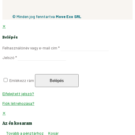
© Minden jog fenntartva
Move Eco SRL
✕
Belépés
Felhasználónév vagy e-mail cím
*
Jelszó
*
Emlékezz rám
Belépés
Elfelejtett jelszó?
Fiók létrehozása?
✕
Az én kosaram
Tovább a pénztárhoz
Kosár