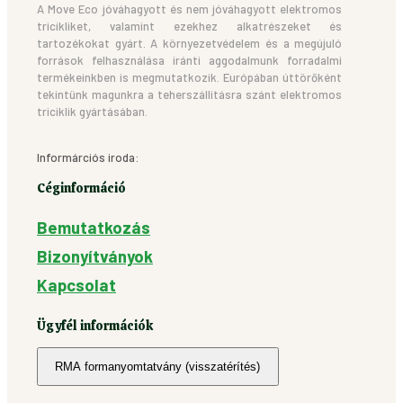
A Move Eco jóváhagyott és nem jóváhagyott elektromos
tricikliket, valamint ezekhez alkatrészeket és
tartozékokat gyárt. A környezetvédelem és a megújuló
források felhasználása iránti aggodalmunk forradalmi
termékeinkben is megmutatkozik. Európában úttörőként
tekintünk magunkra a teherszállításra szánt elektromos
triciklik gyártásában.
Informárciós iroda:
Céginformáció
Bemutatkozás
Bizonyítványok
Kapcsolat
Ügyfél információk
RMA formanyomtatvány (visszatérítés)