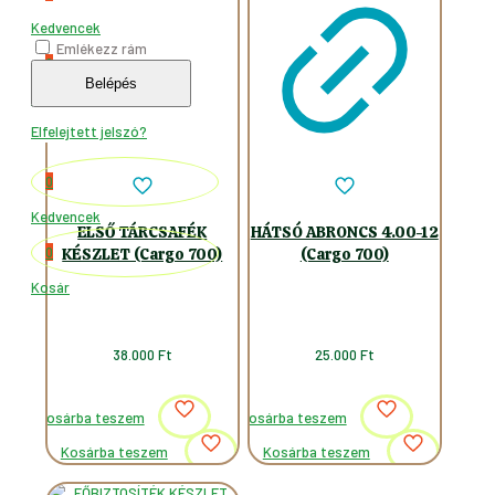
Kedvencek
Emlékezz rám
0
Belépés
Kosár
Elfelejtett jelszó?
0
Kedvencek
ELSŐ TÁRCSAFÉK
HÁTSÓ ABRONCS 4.00-12
0
KÉSZLET (Cargo 700)
(Cargo 700)
Kosár
38.000
Ft
25.000
Ft
Kosárba teszem
Kosárba teszem
Kosárba teszem
Kosárba teszem