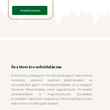
Kosárba teszem
Ön a Move Eco weboldalán van
A Move Eco jóváhagyott és nem jóváhagyott elektromos
tricikliket, valamint ezekhez alkatrészeket és
tartozékokat gyárt. A környezetvédelem és a megújuló
források felhasználása iránti aggodalmunk forradalmi
termékeinkben is megmutatkozik. Európában
úttörőként tekintünk magunkra a teherszállításra szánt
elektromos triciklik gyártásában.