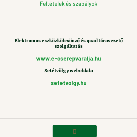
Feltételek és szabályok
Elektromos eszközkölcsönző és quad túravezető
szolgáltatás
www.e-cserepvaralja.hu
Setétvölgy weboldala
setetvolgy.hu