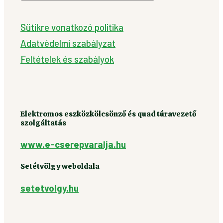
Sütikre vonatkozó politika
Adatvédelmi szabályzat
Feltételek és szabályok
Elektromos eszközkölcsönző és quad túravezető
szolgáltatás
www.e-cserepvaralja.hu
Setétvölgy weboldala
setetvolgy.hu