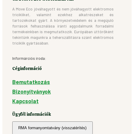
A Move Eco jóváhagyott és nem jóváhagyott elektromos
tricikliket, valamint ezekhez alkatrészeket és
tartozékokat gyárt. A környezetvédelem és a megújuló
források felhasználása iránti aggodalmunk forradalmi
termékeinkben is megmutatkozik. Európában úttörőként
tekintünk magunkra a teherszállításra szánt elektromos
triciklik gyártásában.
Informárciós iroda:
Céginformáció
Bemutatkozás
Bizonyítványok
Kapcsolat
Ügyfél információk
RMA formanyomtatvány (visszatérítés)