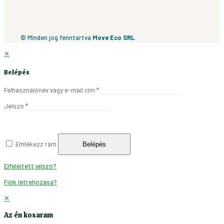
© Minden jog fenntartva
Move Eco SRL
✕
Belépés
Felhasználónév vagy e-mail cím
*
Jelszó
*
Emlékezz rám
Belépés
Elfelejtett jelszó?
Fiók létrehozása?
✕
Az én kosaram