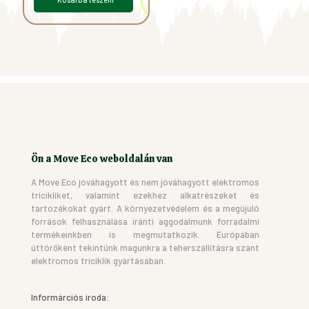
Ön a Move Eco weboldalán van
A Move Eco jóváhagyott és nem jóváhagyott elektromos
tricikliket, valamint ezekhez alkatrészeket és
tartozékokat gyárt. A környezetvédelem és a megújuló
források felhasználása iránti aggodalmunk forradalmi
termékeinkben is megmutatkozik. Európában
úttörőként tekintünk magunkra a teherszállításra szánt
elektromos triciklik gyártásában.
Informárciós iroda: