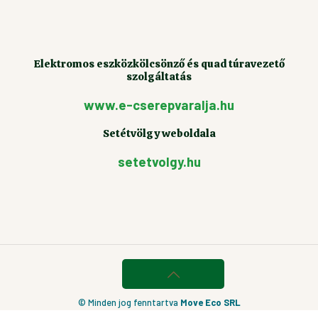
Elektromos eszközkölcsönző és quad túravezető
szolgáltatás
www.e-cserepvaralja.hu
Setétvölgy weboldala
setetvolgy.hu
© Minden jog fenntartva
Move Eco SRL