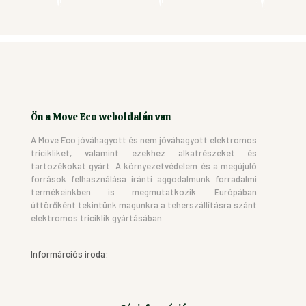
Ön a Move Eco weboldalán van
A Move Eco jóváhagyott és nem jóváhagyott elektromos
tricikliket, valamint ezekhez alkatrészeket és
tartozékokat gyárt. A környezetvédelem és a megújuló
források felhasználása iránti aggodalmunk forradalmi
termékeinkben is megmutatkozik. Európában
úttörőként tekintünk magunkra a teherszállításra szánt
elektromos triciklik gyártásában.
Informárciós iroda: