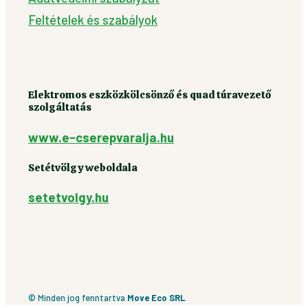
Feltételek és szabályok
Elektromos eszközkölcsönző és quad túravezető
szolgáltatás
www.e-cserepvaralja.hu
Setétvölgy weboldala
setetvolgy.hu
© Minden jog fenntartva
Move Eco SRL