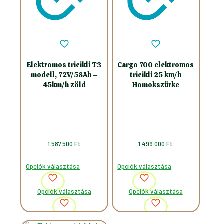
Elektromos tricikli T3
Cargo 700 elektromos
modell, 72V/58Ah –
tricikli 25 km/h
45km/h zöld
Homokszürke
1.587.500
Ft
1.499.000
Ft
Opciók választása
Opciók választása
Ennek
Ennek
Opciók választása
Opciók választása
a
a
terméknek
terméknek
több
több