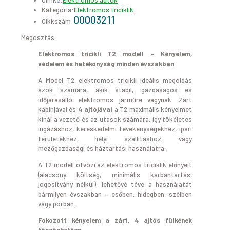
Címke:
Elektromos autók
Kategória:
Elektromos triciklik
00003211
Cikkszám:
Megosztás
Elektromos tricikli T2 modell – Kényelem,
védelem és hatékonyság minden évszakban
A Model T2 elektromos tricikli ideális megoldás
azok számára, akik stabil, gazdaságos és
időjárásálló elektromos járműre vágynak. Zárt
kabinjával és
4 ajtójával
a T2 maximális kényelmet
kínál a vezető és az utasok számára, így tökéletes
ingázáshoz, kereskedelmi tevékenységekhez, ipari
területekhez, helyi szállításhoz, vagy
mezőgazdasági és háztartási használatra.
A T2 modell ötvözi az elektromos triciklik előnyeit
(alacsony költség, minimális karbantartás,
jogosítvány nélkül), lehetővé téve a használatát
bármilyen évszakban – esőben, hidegben, szélben
vagy porban.
Fokozott kényelem a zárt, 4 ajtós fülkének