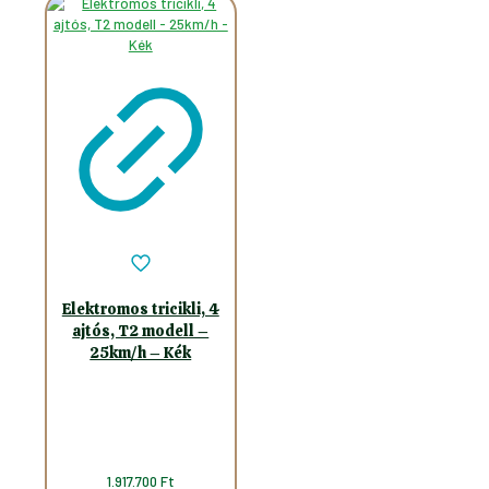
variációja
variációja
van.
van.
A
A
változatok
változatok
a
a
termékoldalon
termékolda
választhatók
választhat
ki
ki
Elektromos tricikli, 4
ajtós, T2 modell –
25km/h – Kék
1.917.700
Ft