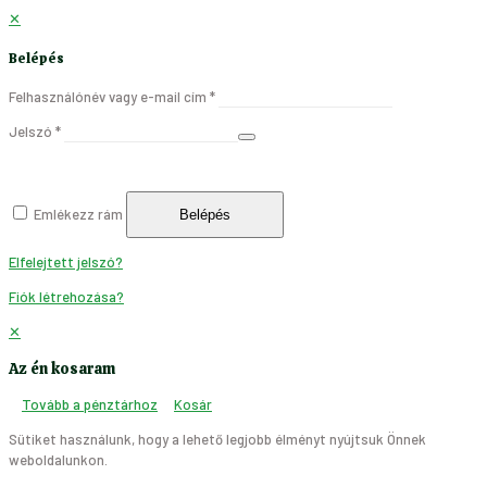
✕
Belépés
Felhasználónév vagy e-mail cím
*
Jelszó
*
Emlékezz rám
Belépés
Elfelejtett jelszó?
Fiók létrehozása?
✕
Az én kosaram
Tovább a pénztárhoz
Kosár
Sütiket használunk, hogy a lehető legjobb élményt nyújtsuk Önnek
weboldalunkon.