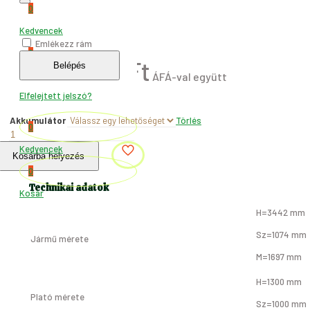
0
Kedvencek
Emlékezz rám
0
1.917.700
Ft
Belépés
Kosár
Elfelejtett jelszó?
Akkumulátor
Törlés
0
Elektromos
tricikli,
Kedvencek
Kosárba helyezés
4
0
ajtós,
T2
Technikai adatok
Kosár
modell
-
H=3442 mm
25km/h
Sz=1074 mm
-
Jármű mérete
Szürke
M=1697 mm
mennyiség
H=1300 mm
Plató mérete
Sz=1000 mm