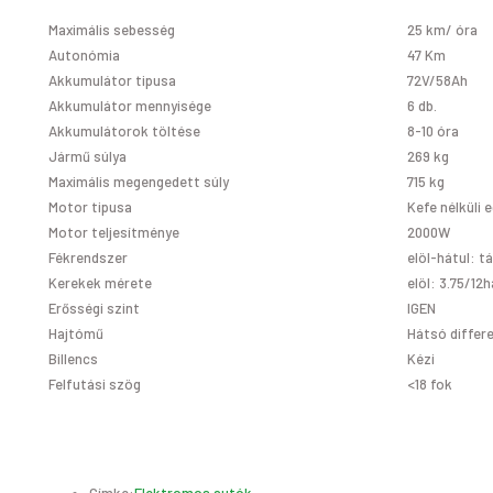
Maximális sebesség
25 km/ óra
Autonómia
47 Km
Akkumulátor tipusa
72V/58Ah
Akkumulátor mennyisége
6 db.
Akkumulátorok töltése
8-10 óra
Jármű súlya
269 kg
Maximális megengedett súly
715 kg
Motor tipusa
Kefe nélküli
Motor teljesítménye
2000W
Fékrendszer
elöl-hátul: t
Kerekek mérete
elöl: 3.75/12
h
Erősségi szint
IGEN
Hajtómű
Hátsó differ
Billencs
Kézi
Felfutási szög
<18 fok