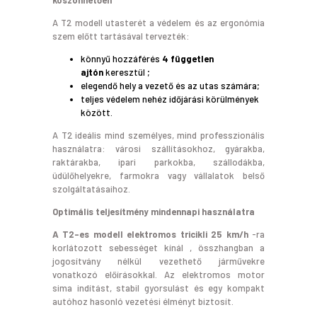
köszönhetően
A T2 modell utasterét a védelem és az ergonómia
szem előtt tartásával tervezték:
könnyű hozzáférés
4 független
ajtón
keresztül ;
elegendő hely a vezető és az utas számára;
teljes védelem nehéz időjárási körülmények
között.
A T2 ideális mind személyes, mind professzionális
használatra: városi szállításokhoz, gyárakba,
raktárakba, ipari parkokba, szállodákba,
üdülőhelyekre, farmokra vagy vállalatok belső
szolgáltatásaihoz.
Optimális teljesítmény mindennapi használatra
A T2-es modell elektromos tricikli 25 km/h
-ra
korlátozott sebességet kínál , összhangban a
jogosítvány nélkül vezethető járművekre
vonatkozó előírásokkal. Az elektromos motor
sima indítást, stabil gyorsulást és egy kompakt
autóhoz hasonló vezetési élményt biztosít.