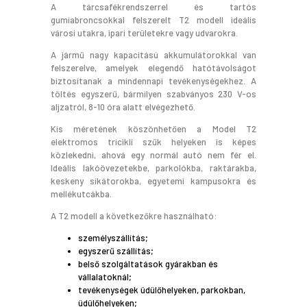
A tárcsafékrendszerrel és tartós
gumiabroncsokkal felszerelt T2 modell ideális
városi utakra, ipari területekre vagy udvarokra.
A jármű nagy kapacitású akkumulátorokkal van
felszerelve, amelyek elegendő hatótávolságot
biztosítanak a mindennapi tevékenységekhez. A
töltés egyszerű, bármilyen szabványos 230 V-os
aljzatról, 8-10 óra alatt elvégezhető.
Kis méretének köszönhetően a Model T2
elektromos tricikli szűk helyeken is képes
közlekedni, ahová egy normál autó nem fér el.
Ideális lakóövezetekbe, parkolókba, raktárakba,
keskeny sikátorokba, egyetemi kampusokra és
mellékutcákba.
A T2 modell a következőkre használható:
személyszállítás;
egyszerű szállítás;
belső szolgáltatások gyárakban és
vállalatoknál;
tevékenységek üdülőhelyeken, parkokban,
üdülőhelyeken;