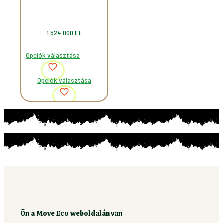
1.524.000
Ft
Opciók választása
Ennek
Opciók választása
a
terméknek
több
variációja
van.
A
változatok
a
termékoldalon
választhatók
ki
Ön a Move Eco weboldalán van