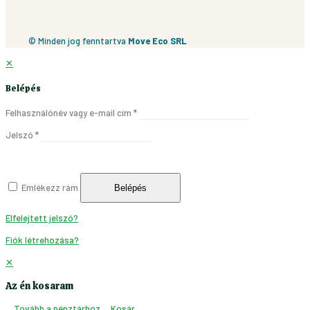
© Minden jog fenntartva
Move Eco SRL
✕
Belépés
Felhasználónév vagy e-mail cím
*
Jelszó
*
Emlékezz rám
Belépés
Elfelejtett jelszó?
Fiók létrehozása?
✕
Az én kosaram
Tovább a pénztárhoz
Kosár