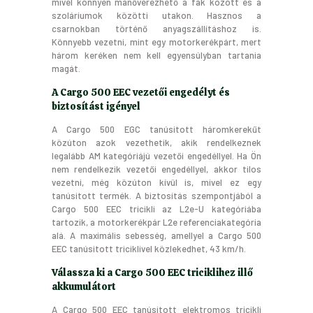
mivel könnyen manőverezhető a fák között és a
szoláriumok közötti utakon. Hasznos a
csarnokban történő anyagszállításhoz is.
Könnyebb vezetni, mint egy motorkerékpárt, mert
három keréken nem kell egyensúlyban tartania
magát.
A Cargo 500 EEC vezetői engedélyt és
biztosítást igényel
A Cargo 500 EGC tanúsitott háromkerekűt
közúton azok vezethetik, akik rendelkeznek
legalább AM kategóriájú vezetői engedéllyel. Ha Ön
nem rendelkezik vezetői engedéllyel, akkor tilos
vezetni, még közúton kívül is, mivel ez egy
tanúsitott termék. A biztosítás szempontjából a
Cargo 500 EEC tricikli az L2e-U kategóriába
tartozik, a motorkerékpár L2e referenciakategória
alá. A maximális sebesség, amellyel a Cargo 500
EEC tanúsitott triciklivel közlekedhet, 43 km/h.
Válassza ki a Cargo 500 EEC triciklihez illő
akkumulátort
A Cargo 500 EEC tanúsitott elektromos tricikli