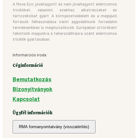
A Move Eco jóváhagyott és nem jóváhagyott elektromos
tricikliket, valamint ezekhez alkatrészeket és
tartozékokat gyárt. A környezetvédelem és a megújuló
források felhasználása iránti aggodalmunk forradalmi
termékeinkben is megmutatkozik. Európában úttörőként
tekintünk magunkra a teherszállításra szánt elektromos
triciklik gyártásában.
Informárciós iroda:
Céginformáció
Bemutatkozás
Bizonyítványok
Kapcsolat
Ügyfél információk
RMA formanyomtatvány (visszatérítés)