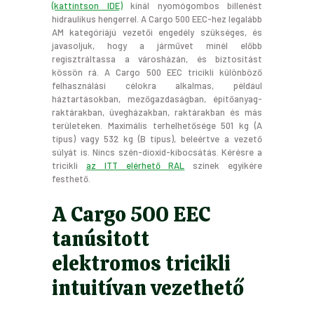
(kattintson IDE)
kínál nyomógombos billenést
hidraulikus hengerrel. A Cargo 500 EEC-hez legalább
AM kategóriájú vezetői engedély szükséges, és
javasoljuk, hogy a járművet minél előbb
regisztráltassa a városházán, és biztosítást
kössön rá. A Cargo 500 EEC tricikli különböző
felhasználási célokra alkalmas, például
háztartásokban, mezőgazdaságban, építőanyag-
raktárakban, üvegházakban, raktárakban és más
területeken. Maximális terhelhetősége 501 kg (A
típus) vagy 532 kg (B típus), beleértve a vezető
súlyát is. Nincs szén-dioxid-kibocsátás. Kérésre a
tricikli
az ITT elérhető RAL
színek egyikére
festhető.
A Cargo 500 EEC
tanúsitott
elektromos tricikli
intuitívan vezethető