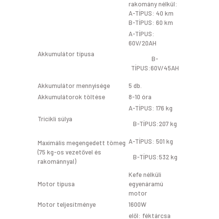
rakomány nélkül:
A-TÍPUS: 40 km
B-TÍPUS: 60 km
A-TÍPUS:
60V/20AH
Akkumulátor típusa
B-
TÍPUS:60V/45AH
Akkumulátor mennyisége
5 db.
Akkumulátorok töltése
8-10 óra
A-TÍPUS: 176 kg
Tricikli súlya
B-TÍPUS:207 kg
A-TÍPUS: 501 kg
Maximális megengedett tömeg
(75 kg-os vezetővel és
B-TÍPUS:532 kg
rakománnyal)
Kefe nélküli
Motor típusa
egyenáramú
motor
Motor teljesítménye
1600W
elől: féktárcsa