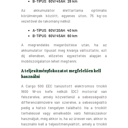
B-TÍPUS: 60V/45AH: 26 km
Az akkumulátor élettartama optimális
körülmények között, egyenes úton, 75 kg-os
vezetővel de rakomány nélkül:
A-TÍPUS: 60V/20AH: 40 km
B-TÍPUS: 60V/45AH: 60 km
A megrendelés megerősítése után, ha az
akkumulátor típusát meg kívánja változtatni, ezt
díj ellenében, előzetes egyeztetés alapján a
mobilszolgálaton lehet megtenni.
A teljesítményfokozatot megfelelően kell
használni
A Cargo 500 EEC tanúsitott elektromos tricikli
1600 W-os kefe nélküli (DC) motorral van
felszerelve, amely közvetlenül a sebességváltó
differenciálművére van szerelve, a sebességváltó
pedig a hátsó tengelyen található. Ha a triciklit
terheléssel vagy emelkedőn való felmászáskor
használjuk, még akkor is, ha az üresen van, akkor is
használni kell a teljesítményváltót, amely a tricikli