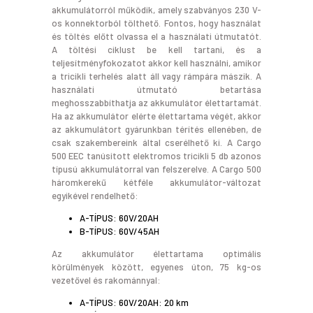
akkumulátorról működik, amely szabványos 230 V-
os konnektorból tölthető. Fontos, hogy használat
és töltés előtt olvassa el a használati útmutatót.
A töltési ciklust be kell tartani, és a
teljesítményfokozatot akkor kell használni, amikor
a tricikli terhelés alatt áll vagy rámpára mászik. A
használati útmutató betartása
meghosszabbíthatja az akkumulátor élettartamát.
Ha az akkumulátor elérte élettartama végét, akkor
az akkumulátort gyárunkban térítés ellenében, de
csak szakembereink által cserélhető ki. A Cargo
500 EEC tanúsitott elektromos tricikli 5 db azonos
típusú akkumulátorral van felszerelve. A Cargo 500
háromkerekű kétféle akkumulátor-változat
egyikével rendelhető:
A-TÍPUS: 60V/20AH
B-TÍPUS: 60V/45AH
Az akkumulátor élettartama optimális
körülmények között, egyenes úton, 75 kg-os
vezetővel és rakománnyal:
A-TÍPUS: 60V/20AH: 20 km