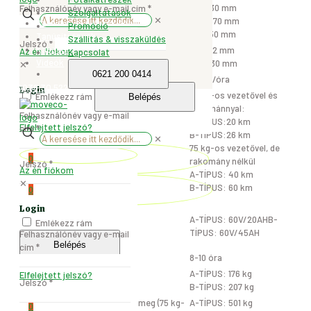
mennyiség
H=2730 mm
Felhasználónév vagy e-mail cím
*
Szolgáltatások
✕
Tricikli mérete
Sz=1070 mm
Szállítás és visszaküldés
Promóció
M=1350 mm
Tanúsítványok
Szállítás & visszaküldés
Jelszó
*
Kapcsolat
H=1272 mm
Az én fiókom
Kapcsolat
Raktér mérete
Videók
Sz=930 mm
✕
0621 200 0414
Maximális sebesség
43km/óra
0036.30.522.0535
Login
75 kg-os vezetővel és
Emlékezz rám
Belépés
rakománnyal:
Felhasználónév vagy e-mail
A-TÍPUS:20 km
Elfelejtett jelszó?
cím
*
B-TÍPUS:26 km
✕
Önállóság
75 kg-os vezetővel, de
0
rakomány nélkül
Jelszó
*
Az én fiókom
A-TÍPUS: 40 km
✕
B-TÍPUS: 60 km
0
Login
A-TÍPUS: 60V/20AH
B-
Akkumulátor típusa
Emlékezz rám
TÍPUS: 60V/45AH
Felhasználónév vagy e-mail
Belépés
cím
*
Akkumulátorok töltése
8-10 óra
A-TÍPUS: 176 kg
Elfelejtett jelszó?
Tricikli súlya
Jelszó
*
B-TÍPUS: 207 kg
Maximális megengedett tömeg (75 kg-
A-TÍPUS: 501 kg
0