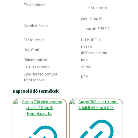
Fékrendszer
hátul: dob
elől: 3.00/12
Kerék mérete
hátul: 3.75/12
Erőfokozat
ÚJ MODELL
Hátsó
Hajtómű
differenciálmű
Billenő raktér
kézi
Felfutási szög
18 fok
Első-hátsó ponyva
NEM
fémtartóval
Kapcsolódó termékek