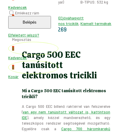
os vezetővel és rakománnyal)
B-TÍPUS: 532 kg
Kedvencek
Emlékezz rám
0
Címkék:
Cargo 500 EEC
jóváhagyott
Belépés
Kategóriák:
Elektromos triciklik
,
Kiemelt termékek
Kosár
00001269
Cikkszám:
Elfelejtett jelszó?
Megosztás
0
Cargo 500 EEC
Kedvencek
tanúsitott
0
elektromos tricikli
Kosár
Mi a Cargo 500 EEC tanúsitott elektromos
tricikli?
A Cargo 500 EEC billenő raktérrel van felszerelve
(
van egy nem tanúsitott változat is, kattintson
IDE
), amely kézzel manőverezhető, és egy
teleszkópos rendszer segítségével mozgatható.
Egyelőre csak a
Cargo 700 háromkerekű