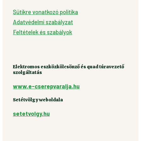
Sütikre vonatkozó politika
Adatvédelmi szabályzat
Feltételek és szabályok
Elektromos eszközkölcsönző és quad túravezető
szolgáltatás
www.e-cserepvaralja.hu
Setétvölgy weboldala
setetvolgy.hu