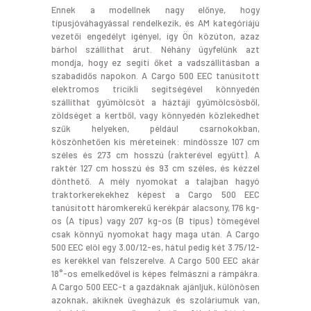
Ennek a modellnek nagy előnye, hogy
típusjóváhagyással rendelkezik, és AM kategóriájú
vezetői engedélyt igényel, így Ön közúton, azaz
bárhol szállíthat árut. Néhány ügyfelünk azt
mondja, hogy ez segíti őket a vadszállításban a
szabadidős napokon. A Cargo 500 EEC tanúsitott
elektromos tricikli segítségével könnyedén
szállíthat gyümölcsöt a háztáji gyümölcsösből,
zöldséget a kertből, vagy könnyedén közlekedhet
szűk helyeken, például csarnokokban,
köszönhetően kis méreteinek: mindössze 107 cm
széles és 273 cm hosszú (rakterével együtt). A
raktér 127 cm hosszú és 93 cm széles, és kézzel
dönthető. A mély nyomokat a talajban hagyó
traktorkerekekhez képest a Cargo 500 EEC
tanúsitott háromkerekű kerékpár alacsony, 176 kg-
os (A típus) vagy 207 kg-os (B típus) tömegével
csak könnyű nyomokat hagy maga után. A Cargo
500 EEC elöl egy 3.00/12-es, hátul pedig két 3.75/12-
es kerékkel van felszerelve. A Cargo 500 EEC akár
18°-os emelkedővel is képes felmászni a rámpákra.
A Cargo 500 EEC-t a gazdáknak ajánljuk, különösen
azoknak, akiknek üvegházuk és szoláriumuk van,