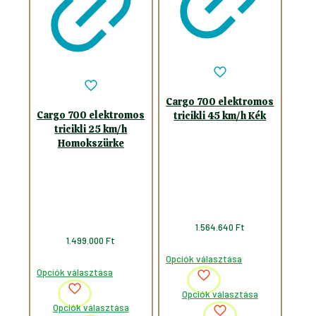
Cargo 700 elektromos
Cargo 700 elektromos
tricikli 45 km/h Kék
tricikli 25 km/h
Homokszürke
1.564.640
Ft
1.499.000
Ft
Opciók választása
Opciók választása
Ennek
Opciók választása
Ennek
a
Opciók választása