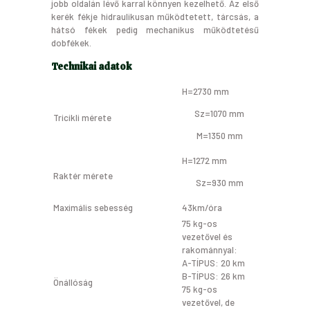
jobb oldalán lévő karral könnyen kezelhető. Az első
kerék fékje hidraulikusan működtetett, tárcsás, a
hátsó fékek pedig mechanikus működtetésű
dobfékek.
Technikai adatok
H=2730 mm
Sz=1070 mm
Tricikli mérete
M=1350 mm
H=1272 mm
Raktér mérete
Sz=930 mm
Maximális sebesség
43km/óra
75 kg-os
vezetővel és
rakománnyal:
A-TÍPUS: 20 km
B-TÍPUS: 26 km
Önállóság
75 kg-os
vezetővel, de