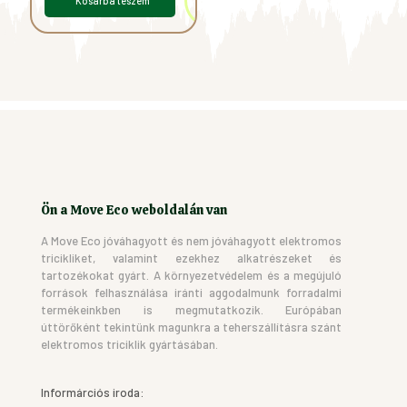
Kosárba teszem
Ön a Move Eco weboldalán van
A Move Eco jóváhagyott és nem jóváhagyott elektromos
tricikliket, valamint ezekhez alkatrészeket és
tartozékokat gyárt. A környezetvédelem és a megújuló
források felhasználása iránti aggodalmunk forradalmi
termékeinkben is megmutatkozik. Európában
úttörőként tekintünk magunkra a teherszállításra szánt
elektromos triciklik gyártásában.
Informárciós iroda: