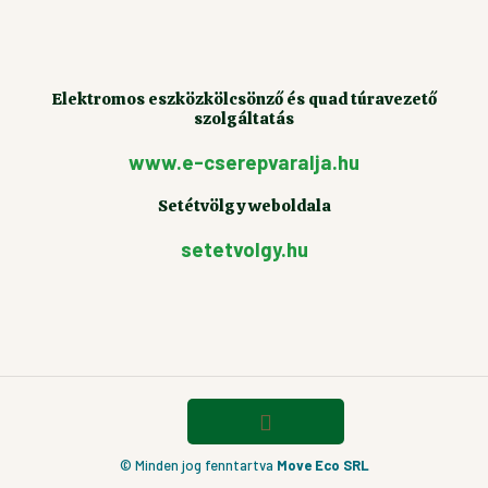
Elektromos eszközkölcsönző és quad túravezető
szolgáltatás
www.e-cserepvaralja.hu
Setétvölgy weboldala
setetvolgy.hu
© Minden jog fenntartva
Move Eco SRL