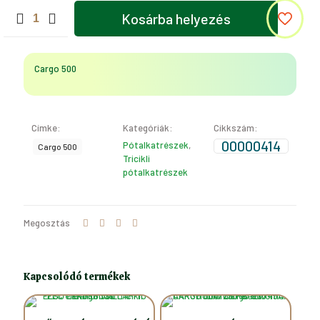
TELJES
Kosárba helyezés
HÁTSÓKERÉK
OFF
ROAD
(Cargo
Cargo 500
500)
mennyiség
Címke:
Kategóriák:
Cikkszám:
00000414
Pótalkatrészek
,
Cargo 500
Tricikli
pótalkatrészek
Megosztás
Kapcsolódó termékek