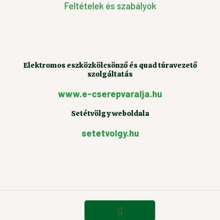
Feltételek és szabályok
Elektromos eszközkölcsönző és quad túravezető
szolgáltatás
www.e-cserepvaralja.hu
Setétvölgy weboldala
setetvolgy.hu