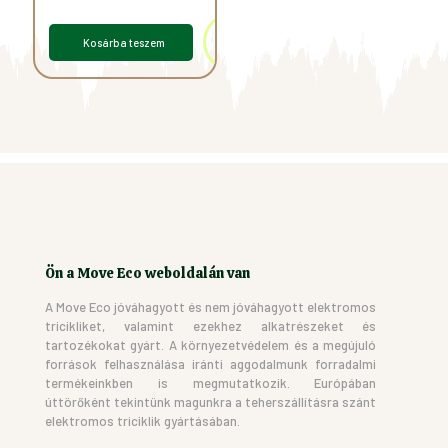
Kosárba teszem
Ön a Move Eco weboldalán van
A Move Eco jóváhagyott és nem jóváhagyott elektromos
tricikliket, valamint ezekhez alkatrészeket és
tartozékokat gyárt. A környezetvédelem és a megújuló
források felhasználása iránti aggodalmunk forradalmi
termékeinkben is megmutatkozik. Európában
úttörőként tekintünk magunkra a teherszállításra szánt
elektromos triciklik gyártásában.