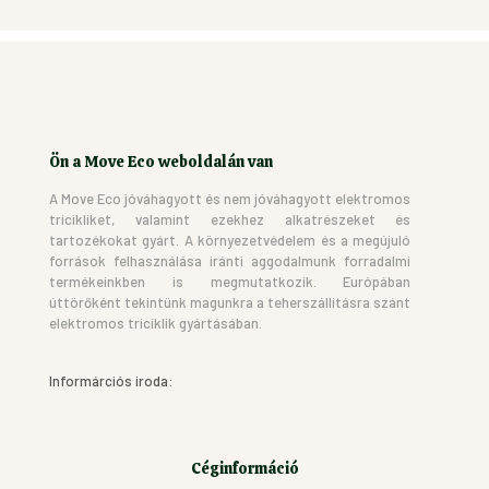
több
variációja
van.
A
változatok
a
termékoldalon
Ön a Move Eco weboldalán van
választhatók
ki
A Move Eco jóváhagyott és nem jóváhagyott elektromos
tricikliket, valamint ezekhez alkatrészeket és
tartozékokat gyárt. A környezetvédelem és a megújuló
források felhasználása iránti aggodalmunk forradalmi
termékeinkben is megmutatkozik. Európában
úttörőként tekintünk magunkra a teherszállításra szánt
elektromos triciklik gyártásában.
Informárciós iroda:
Céginformáció