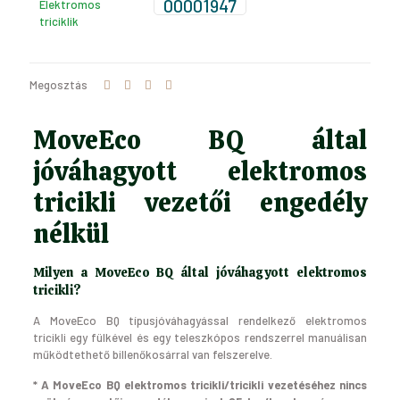
00001947
Elektromos
triciklik
Megosztás
MoveEco BQ által
jóváhagyott elektromos
tricikli vezetői engedély
nélkül
Milyen a MoveEco BQ által jóváhagyott elektromos
tricikli?
A MoveEco BQ típusjóváhagyással rendelkező elektromos
tricikli egy fülkével és egy teleszkópos rendszerrel manuálisan
működtethető billenőkosárral van felszerelve.
* A MoveEco BQ elektromos tricikli/tricikli vezetéséhez nincs