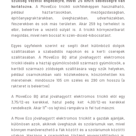
szükség vezetői engedélyre, mivel 25 km/h sebességre van
korlátozva.
A MoveEco tricikli sokféleképpen használható,
például háztartásokban, mezőgazdaságban,
építőanyagraktárakban, üvegházakban, udvarházakban,
fészerekben és sok más területen. Akár 259 kg terhelést is
elbír, beleértve a vezető súlyát is. A tricikli környezetbarát
megoldás, mivel nem bocsát ki szén-dioxid-kibocsátást.
Egyes ügyfeleink szerint ez segíti őket különböző dolgok
szállításában a szabadidős napokon és a kerti cserepek
szállításában. A MoveEco BQ által jóváhagyott elektromos
tricikli ideális a háztáji gyümölcsösből származó gyümölcsök, a
kertből származó zöldségek szállítására vagy szűk helyeken,
például csarnokokban való közlekedésre, köszönhetően kis
méreteinek: mindössze 105 cm széles és 290 cm hosszú (a
rakteret is beleértve).
A MoveEco BQ által jóváhagyott elektromos tricikli elöl egy
3,75/12-es kerékkel, hátul pedig két 4,00/12-es kerékkel
rendelkezik. Akár 11°-os lejtésű rámpákra is fel tud mászni.
A Move Eco jóváhagyott elektromos triciklit a gazdák ajánlják,
különösen azok, akiknek üvegházuk és szoláriumuk van, mivel
könnyen manőverezhető a fák között és a szoláriumok közötti
utakon. Hasznos a csarnokban történő anyagszállításhoz is.