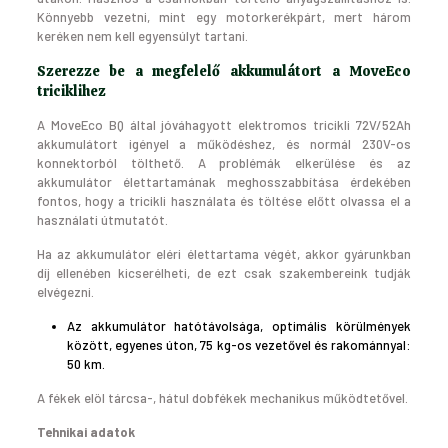
Könnyebb vezetni, mint egy motorkerékpárt, mert három
keréken nem kell egyensúlyt tartani.
Szerezze be a megfelelő akkumulátort a MoveEco
triciklihez
A MoveEco BQ által jóváhagyott elektromos tricikli 72V/52Ah
akkumulátort igényel a működéshez, és normál 230V-os
konnektorból tölthető. A problémák elkerülése és az
akkumulátor élettartamának meghosszabbítása érdekében
fontos, hogy a tricikli használata és töltése előtt olvassa el a
használati útmutatót.
Ha az akkumulátor eléri élettartama végét, akkor gyárunkban
díj ellenében kicserélheti, de ezt csak szakembereink tudják
elvégezni.
Az akkumulátor hatótávolsága, optimális körülmények
között, egyenes úton, 75 kg-os vezetővel és rakománnyal:
50 km.
A fékek elöl tárcsa-, hátul dobfékek mechanikus működtetővel.
Tehnikai adatok