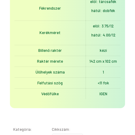
elöl: tárcsafék
Fékrendszer
hátúl: dobfék
elöl: 3.75/12
Kerékméret
hátúl: 4.00/12
Billenő raktér
kézi
Raktér mérete
142 cm x 102 cm
Ülőhelyek száma
1
Felfutási szög
<11 fok
Védőfülke
IGEN
Kategória:
Cikkszám: