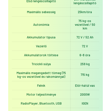
Első lengéscsillapító
lengéscsillapító
Maximális sebesség
25km/óra
75 kg-os
Autonómia
vezetővel / 50
km
Akkumulátor típusa
72 V / 52 Ah
Vezérlő
72 V
Akkumulátorok töltése
6-8 óra
Tricickli súlya
259 kg
Maximális megengedett tömeg (75
715 kg
kg-os vezetővel és rakománnyal)
Felnik
Elöl-hátúl vas
Motor teljesítménye
2000W
RadioPlayer, Bluetooth, USB
IGEN