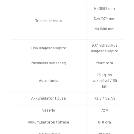
H=3062 mm
Sz=1074 mm
Tricickli mérete
M=1698 mm
ø37 hidraulikus
Első lengéscsillapító
lengéscsillapító
Maximális sebesség
25km/óra
75 kg-os
Autonómia
vezetővel / 50
km
Akkumulátor típusa
72 V / 52 Ah
Vezérlő
72 V
Akkumulátorok töltése
6-8 óra