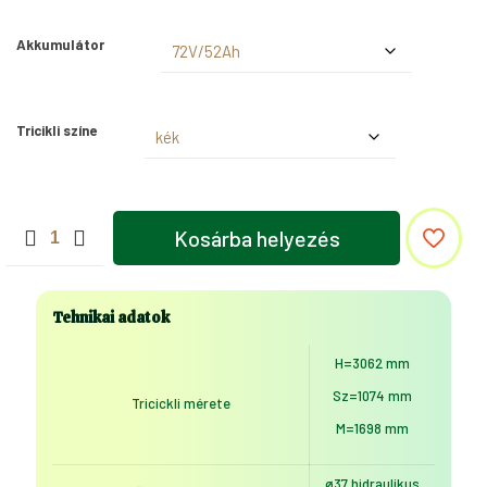
Akkumulátor
Tricikli színe
MoveEco
Kosárba helyezés
BQ
elektromos
tricikli
mennyiség
Tehnikai adatok
H=3062 mm
Sz=1074 mm
Tricickli mérete
M=1698 mm
ø37 hidraulikus