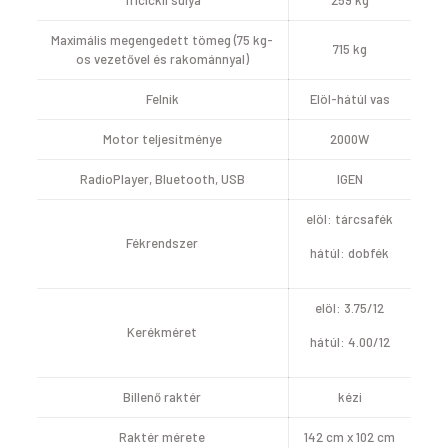
Tricickli súlya
259 kg
Maximális megengedett tömeg (75 kg-
715 kg
os vezetővel és rakománnyal)
Felnik
Elöl-hátúl vas
Motor teljesítménye
2000W
RadioPlayer, Bluetooth, USB
IGEN
elöl: tárcsafék
Fékrendszer
hátúl: dobfék
elöl: 3.75/12
Kerékméret
hátúl: 4.00/12
Billenő raktér
kézi
Raktér mérete
142 cm x 102 cm