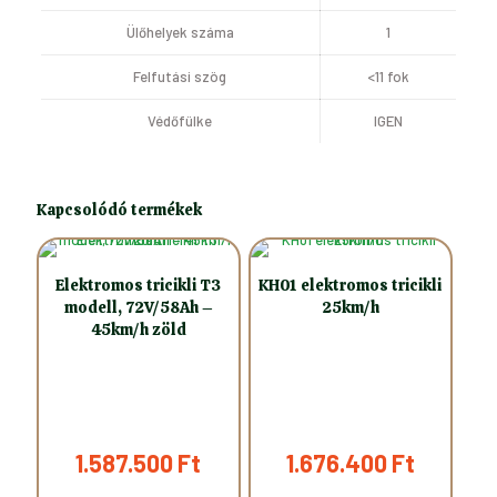
Ülőhelyek száma
1
Felfutási szög
<11 fok
Védőfülke
IGEN
Kapcsolódó termékek
Elektromos tricikli T3
KH01 elektromos tricikli
modell, 72V/58Ah –
25km/h
45km/h zöld
1.587.500
Ft
1.676.400
Ft