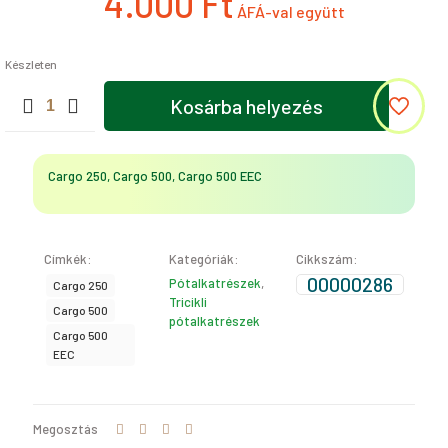
4.000
Ft
Készleten
KORMÁNYRÖGZÍTŐ
Kosárba helyezés
CSAVARANYA
KORMÁNYZÁRRAL
(Cargo
250,
Cargo 250, Cargo 500, Cargo 500 EEC
Cargo
500,
Cargo
500
Címkék:
Kategóriák:
Cikkszám:
)
mennyiség
00000286
Pótalkatrészek
,
Cargo 250
Tricikli
Cargo 500
pótalkatrészek
Cargo 500
EEC
Megosztás