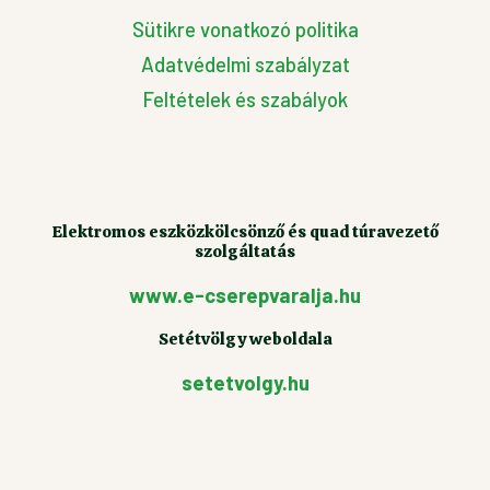
Sütikre vonatkozó politika
Adatvédelmi szabályzat
Feltételek és szabályok
Elektromos eszközkölcsönző és quad túravezető
szolgáltatás
www.e-cserepvaralja.hu
Setétvölgy weboldala
setetvolgy.hu