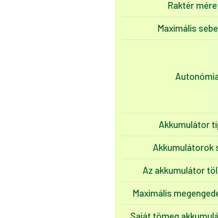
Raktér mére
Maximális seb
Autonómi
Akkumulátor t
Akkumulátorok
Az akkumulátor tö
Maximális megengede
Saját tömeg akkumulá