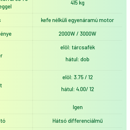
415 kg
eggel
s
kefe nélküli egyenáramú motor
ménye
2000W / 3000W
elöl: tárcsafék
r
hátul: dob
elöl: 3.75 / 12
t
hátul: 4.00/ 12
Igen
tó
Hátsó differenciálmű