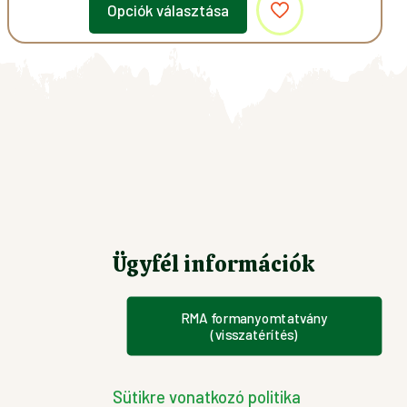
Opciók választása
Ennek
a
terméknek
több
variációja
van.
A
változatok
a
Ügyfél információk
termékoldalon
választhatók
ki
RMA formanyomtatvány
(visszatérítés)
Sütikre vonatkozó politika