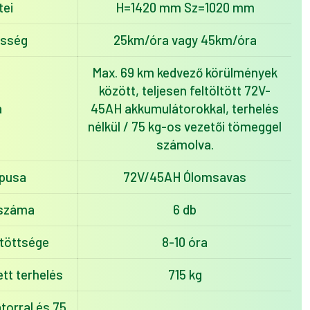
tei
H=1420 mm Sz=1020 mm
esség
25km/óra vagy 45km/óra
Max. 69 km kedvező körülmények
között, teljesen feltöltött 72V-
a
45AH akkumulátorokkal, terhelés
nélkül / 75 kg-os vezetői tömeggel
számolva.
ípusa
72V/45AH Ólomsavas
 száma
6 db
ltöttsége
8-10 óra
tt terhelés
715 kg
torral és 75