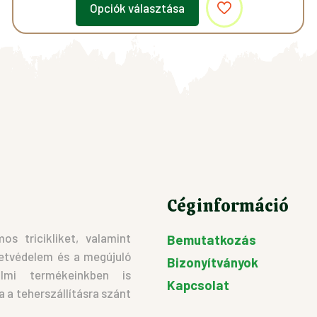
Opciók választása
Ennek
a
terméknek
több
variációja
van.
A
változatok
a
Céginformáció
termékoldalon
választhatók
s tricikliket, valamint
Bemutatkozás
ki
etvédelem és a megújuló
Bizonyítványok
almi termékeinkben is
Kapcsolat
a teherszállításra szánt