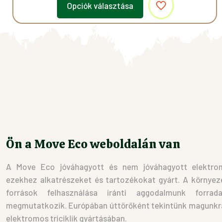
Opciók választása
Ennek
a
terméknek
több
variációja
van.
A
változatok
a
Ön a Move Eco weboldalán van
termékoldalon
választhatók
A Move Eco jóváhagyott és nem jóváhagyott elektromo
ki
ezekhez alkatrészeket és tartozékokat gyárt. A környez
források felhasználása iránti aggodalmunk forrad
megmutatkozik. Európában úttörőként tekintünk magunkra 
elektromos triciklik gyártásában.