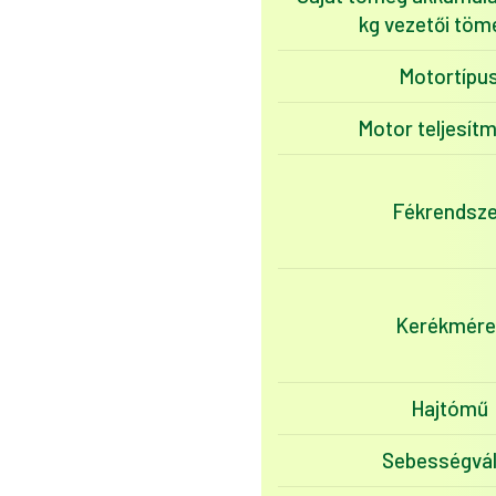
kg vezetői töm
Motortípu
Motor teljesít
Fékrendsze
Kerékmére
Hajtómű
Sebességvál