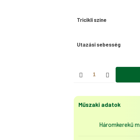
Tricikli színe
Utazási sebesség
KH01
elektromos
tricikli
25km/h
Szürke
Műszaki adatok
mennyiség
Háromkerekű mé