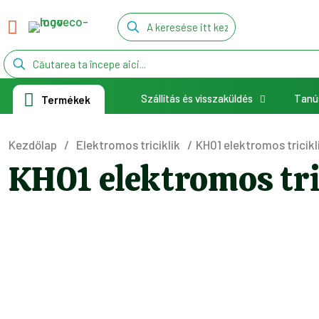
Szállítás és visszaküldés
Tanú
Termékek
Kezdőlap
/
Elektromos triciklik
/
KH01 elektromos tricik
KH01 elektromos tr