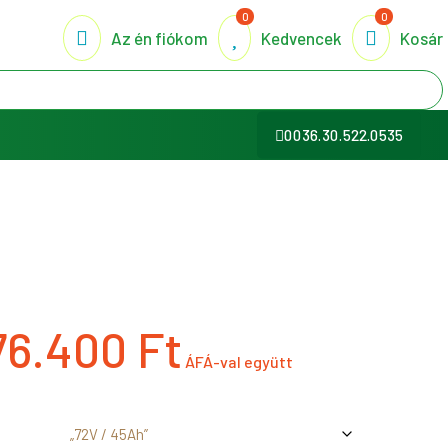
0
0
Az én fiókom
Kedvencek
Kosár
0036.30.522.0535
76.400
Ft