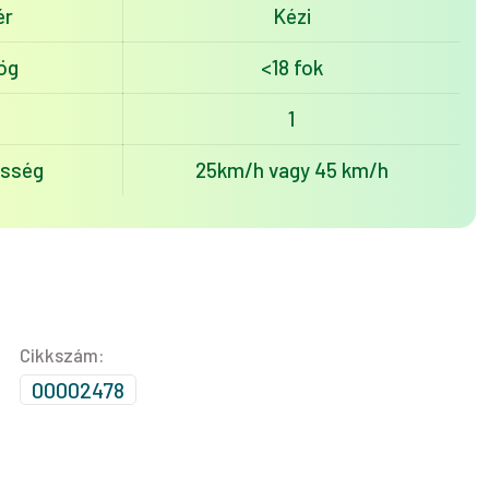
ér
Kézi
ög
<18 fok
1
esség
25km/h vagy 45 km/h
Cikkszám:
00002478