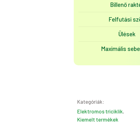
Billenő rakt
Felfutási sz
Ülések
Maximális seb
Kategóriák:
Elektromos triciklik
,
Kiemelt termékek