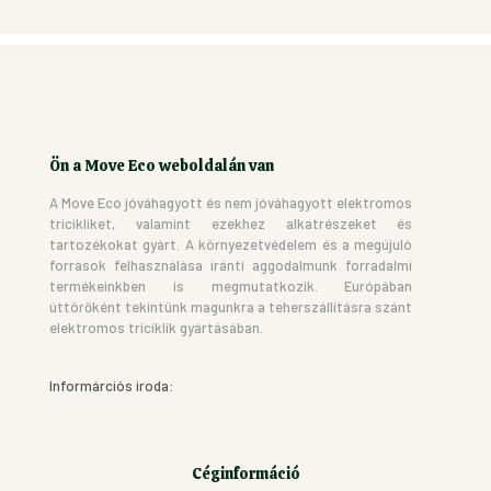
Ön a Move Eco weboldalán van
A Move Eco jóváhagyott és nem jóváhagyott elektromos
tricikliket, valamint ezekhez alkatrészeket és
tartozékokat gyárt. A környezetvédelem és a megújuló
források felhasználása iránti aggodalmunk forradalmi
termékeinkben is megmutatkozik. Európában
úttörőként tekintünk magunkra a teherszállításra szánt
elektromos triciklik gyártásában.
Informárciós iroda:
Céginformáció