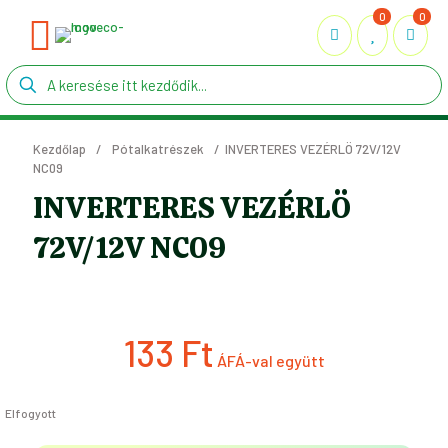
0
0
Kezdőlap
/
Pótalkatrészek
/
INVERTERES VEZÉRLÖ 72V/12V
NC09
INVERTERES VEZÉRLÖ
72V/12V NC09
133
Ft
Elfogyott