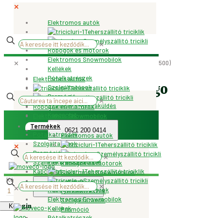
✕
Elektromos autók
Teherszállító triciklik
Személyszállitó tricikli
✕
Robogók és motorok
Elektromos Snowmobilok
Kezdőlap
/
Pótalkatrészek
/
HÍD BURKOLAT (Cargo 500)
✕
Kellékek
Pótalkatrészek
Elektromos autók
HÍD BURKOLAT (Cargo
Szolgáltatások
Teherszállító triciklik
Promóció
Személyszállitó tricikli
✕
500)
Szállítás & visszaküldés
Robogók és motorok
Kapcsolat
Elektromos Snowmobilok
Kellékek
Termékek
0621 200 0414
Pótalkatrészek
Elektromos autók
38.000
Ft
Szolgáltatások
Teherszállító triciklik
✕
Promóció
Személyszállitó tricikli
✕
Szállítás & visszaküldés
Elektromos autók
Robogók és motorok
Kapcsolat
Teherszállító triciklik
Elektromos Snowmobilok
Készleten
Személyszállitó tricikli
Kellékek
✕
0621 200 0414
✕
Robogók és motorok
HÍD
Pótalkatrészek
Elektromos Snowmobilok
BURKOLAT
Szolgáltatások
Login
Kosárba helyezés
Kellékek
(Cargo
Promóció
Pótalkatrészek