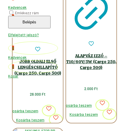
Kedvencek
Emlékezz rám
0
Belépés
Kosár
Elfelejtett jelszó?
0
ALAPVÁZ IZZÓ –
Kedvencek
JOBB OLDALI ELSŐ
T10/60V/5W (Cargo 250,
0
LENGÉSCSILLAPÍTÓ
Cargo 500)
(Cargo 250, Cargo 500)
Kosár
2.000
Ft
26.000
Ft
Kosárba teszem
Kosárba teszem
Kosárba teszem
Kosárba teszem