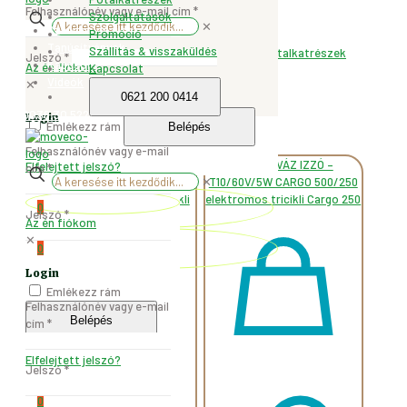
500)
Cargo 500
Felhasználónév vagy e-mail cím
*
Szolgáltatások
mennyiség
✕
Szállítás és visszaküldés
Promóció
Címke:
Cargo 500
Tanúsítványok
Szállítás & visszaküldés
Kategóriák:
Pótalkatrészek
,
Tricikli pótalkatrészek
Jelszó
*
Kapcsolat
00000795
Az én fiókom
Kapcsolat
Cikkszám:
Videók
✕
0621 200 0414
Megosztás
0036.30.522.0535
Login
Emlékezz rám
Belépés
Kapcsolódó termékek
Felhasználónév vagy e-mail
Elfelejtett jelszó?
cím
*
✕
0
Jelszó
*
Az én fiókom
✕
0
Login
Emlékezz rám
Felhasználónév vagy e-mail
Belépés
cím
*
Elfelejtett jelszó?
Jelszó
*
0