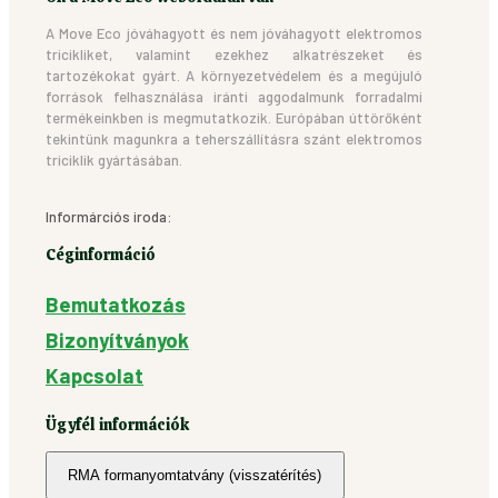
A Move Eco jóváhagyott és nem jóváhagyott elektromos
tricikliket, valamint ezekhez alkatrészeket és
tartozékokat gyárt. A környezetvédelem és a megújuló
források felhasználása iránti aggodalmunk forradalmi
termékeinkben is megmutatkozik. Európában úttörőként
tekintünk magunkra a teherszállításra szánt elektromos
triciklik gyártásában.
Informárciós iroda:
Céginformáció
Bemutatkozás
Bizonyítványok
Kapcsolat
Ügyfél információk
RMA formanyomtatvány (visszatérítés)