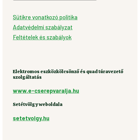
Sütikre vonatkozó politika
Adatvédelmi szabályzat
Feltételek és szabályok
Elektromos eszközkölcsönző és quad túravezető
szolgáltatás
www.e-cserepvaralja.hu
Setétvölgy weboldala
setetvolgy.hu