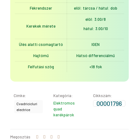
Fékrendszer
elöl: tárcsa / hátul: dob
elöl: 3.00/8
Kerekek mérete
hátul: 3.00/10
Ülés alatti csomagtartó
IGEN
Hajtómű
Hátsó differenciálmű
Felfutási szög
<18 fok
Címke:
Kategória:
Cikkszám:
00001796
Elektromos
Cvadricicluri
quad
electrice
kerékpárok
Megosztás