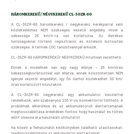
HÁROMKEREKŰ/ NÉGYKEREKŰ CL-30ZR-60
A CL-30ZR-60 háromkerekű / négykerekű kerékpárral való
közlekedéshez NEM szükséges vezetői engedély, mivel a
sebessége 25 km/h-ra van korlátozva. Az illetékes
hatóságoknál történő regisztráció és kötelező biztosítás
szükséges. A termék COC tanúsitvánnyal érkezik.
CL-30ZR-60 HÁROMKEREKŰ/ NÉGYKEREKŰ intuitívan vezethető
Ennek a modellnek van egy nagy előnye – 25 km/órás
sebessségkorlátozóval van ellátva, ennek köszönhetően NEM
igényel vezetői engedélyt, így Ön bárhol közlekedhet 50 km/
órás korlátozott közutakon.
A CL-30ZR-60 négykerekű egy akkumulátor készlettel
rendelkezik, ami szabványos 230 V-os konnektorról tölthető. A
problémák elkerülése és az akkumulátorok élettartamának
meghosszabbítása érdekében fontos, hogy használat és töltés
előtt olvassa el a használati útmutatót.
Ha követi a felhasználói kézikönyvben található utasításokat,
meghosszabbíthatja az akkumulátor élettartamát.