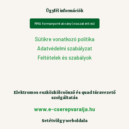
Ügyfél információk
RMA formanyomtatvány (visszatérítés)
Sütikre vonatkozó politika
Adatvédelmi szabályzat
Feltételek és szabályok
Elektromos eszközkölcsönző és quad túravezető
szolgáltatás
www.e-cserepvaralja.hu
Setétvölgy weboldala