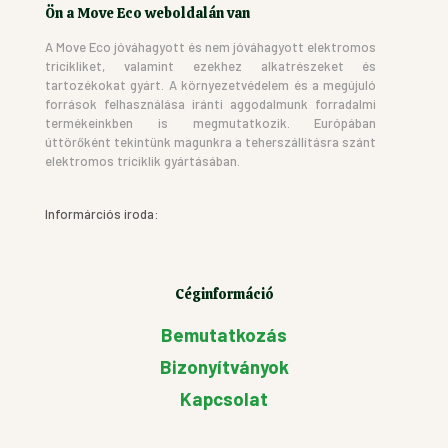
Ön a Move Eco weboldalán van
A Move Eco jóváhagyott és nem jóváhagyott elektromos
tricikliket, valamint ezekhez alkatrészeket és
tartozékokat gyárt. A környezetvédelem és a megújuló
források felhasználása iránti aggodalmunk forradalmi
termékeinkben is megmutatkozik. Európában
úttörőként tekintünk magunkra a teherszállításra szánt
elektromos triciklik gyártásában.
Informárciós iroda:
Céginformáció
Bemutatkozás
Bizonyítványok
Kapcsolat