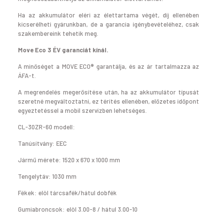
Ha az akkumulátor eléri az élettartama végét, díj ellenében
kicserélheti gyárunkban, de a garancia igénybevételéhez, csak
szakembereink tehetik meg.
Move Eco 3 ÉV garanciát kínál.
A minőséget a MOVE ECO® garantálja, és az ár tartalmazza az
ÁFA-t.
A megrendelés megerősítése után, ha az akkumulátor típusát
szeretné megváltoztatni, ez térítés ellenében, előzetes időpont
egyeztetéssel a mobil szervizben lehetséges.
CL-30ZR-60 modell:
Tanúsítvány: EEC
Jármű mérete: 1520 x 670 x 1000 mm
Tengelytáv: 1030 mm
Fékek: elöl tárcsafék/hátul dobfék
Gumiabroncsok: elöl 3.00-8 / hátul 3.00-10