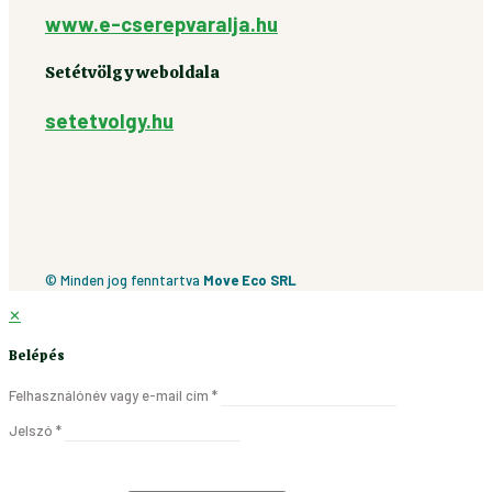
www.e-cserepvaralja.hu
Setétvölgy weboldala
setetvolgy.hu
© Minden jog fenntartva
Move Eco SRL
✕
Belépés
Felhasználónév vagy e-mail cím
*
Jelszó
*