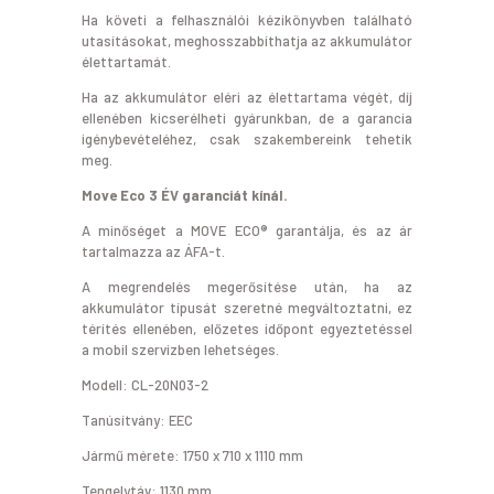
Ha követi a felhasználói kézikönyvben található
utasításokat, meghosszabbíthatja az akkumulátor
élettartamát.
Ha az akkumulátor eléri az élettartama végét, díj
ellenében kicserélheti gyárunkban, de a garancia
igénybevételéhez, csak szakembereink tehetik
meg.
Move Eco 3 ÉV garanciát kínál.
A minőséget a MOVE ECO® garantálja, és az ár
tartalmazza az ÁFA-t.
A megrendelés megerősítése után, ha az
akkumulátor típusát szeretné megváltoztatni, ez
térítés ellenében, előzetes időpont egyeztetéssel
a mobil szervizben lehetséges.
Modell: CL-20N03-2
Tanúsítvány: EEC
Jármű mérete: 1750 x 710 x 1110 mm
Tengelytáv: 1130 mm