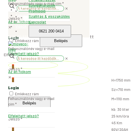
Felhasználónév vagy e-mail cím
*
Szolgáltatások
✕
Szállítás és visszaküldés
Promóció
Tanúsítványok
Szállítás & visszaküldés
Jelszó
*
Kapcsolat
Az én fiókom
Kapcsolat
Videók
✕
649.000
Ft
0621 200 0414
0036.30.522.0535
Login
Emlékezz rám
Belépés
Felhasználónév vagy e-mail
Elfelejtett jelszó?
cím
*
Elfogyott
✕
0
Technikai adatok
Jelszó
*
Az én fiókom
✕
0
H=1750 mm
Login
Sz=710 mm
Tricikli mérete
Emlékezz rám
Felhasználónév vagy e-mail
M=1110 mm
Belépés
cím
*
Csomagtartó mérete
kb. 30 liter
Elfelejtett jelszó?
Maximális sebesség
25 km/óra
Jelszó
*
Autonómia
45 Km
0
Akkumulátor tipusa
60V/20AH