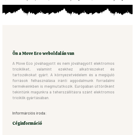
Ön a Move Eco weboldalán van
A Move Eco jóváhagyott és nem jóváhagyott elektromos
tricikliket, valamint ezekhez alkatrészeket és
tartozékokat gyárt. A környezetvédelem és a megújuló
források felhasználása iránti aggodalmunk forradalmi
termékeinkben is megmutatkozik. Európában úttörőként
tekintünk magunkra a teherszállításra szánt elektromos
triciklik gyártásában.
Informárciós iroda:
Céginformáció