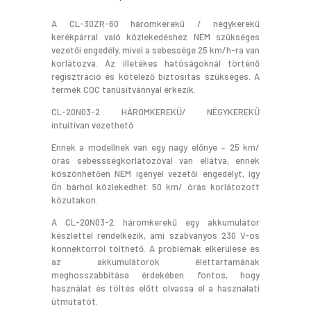
A CL-30ZR-60 háromkerekű / négykerekű
kerékpárral való közlekedéshez NEM szükséges
vezetői engedély, mivel a sebessége 25 km/h-ra van
korlátozva. Az illetékes hatóságoknál történő
regisztráció és kötelező biztosítás szükséges. A
termék COC tanúsitvánnyal érkezik.
CL-20N03-2 HÁROMKEREKŰ/ NÉGYKEREKŰ
intuitívan vezethető
Ennek a modellnek van egy nagy előnye – 25 km/
órás sebessségkorlátozóval van ellátva, ennek
köszönhetően NEM igényel vezetői engedélyt, így
Ön bárhol közlekedhet 50 km/ órás korlátozott
közutakon.
A CL-20N03-2 háromkerekű egy akkumulátor
készlettel rendelkezik, ami szabványos 230 V-os
konnektorról tölthető. A problémák elkerülése és
az akkumulátorok élettartamának
meghosszabbítása érdekében fontos, hogy
használat és töltés előtt olvassa el a használati
útmutatót.