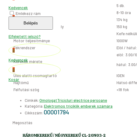
Akkumulátor mennyisége
5 db.
Kedvencek
Akkumulátorok töltése
8-10 óra
Emlékezz rám
0
Tricikli súlya
134 kg
Belépés
Maximális megengedett súly
150 kg
Kosár
Motor tipusa
Kefe nélkü
Elfelejtett jelszó?
Motor teljesítménye
1000W
Fékrendszer
Elöl / hátul
0
elöl: 3.00/1
Kedvencek
Kerekek mérete
hátul: 3.00
0
Ülés alatti csomagtartó
IGEN
Kosár
Hajtómű
Hátsó diff
Felfutási szög
<18 fok
Címkék:
Omologat
Tricicluri electrice persoane
Kategória:
Elektromos triciklik emberek számára
00001794
Cikkszám:
Megosztás
HÁROMKEREKŰ/ NÉGYKEREKŰ CL-20N03-2