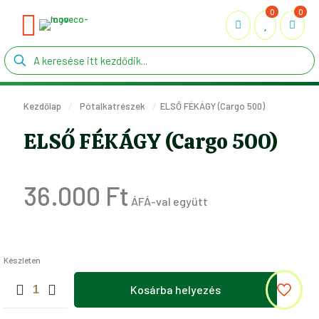
0
0
Kezdőlap
/
Pótalkatrészek
/
ELSŐ FÉKÁGY (Cargo 500)
ELSŐ FÉKÁGY (Cargo 500)
36.000
Ft
Készleten
ELSŐ
Kosárba helyezés
FÉKÁGY
(Cargo
500)