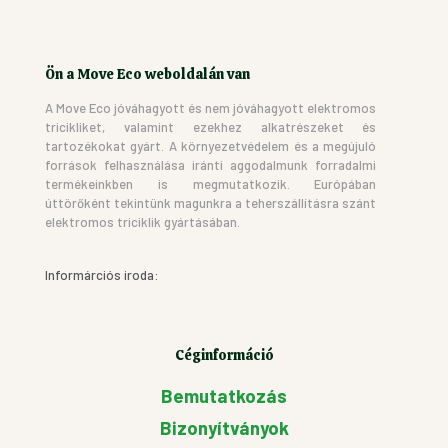
Ön a Move Eco weboldalán van
A Move Eco jóváhagyott és nem jóváhagyott elektromos
tricikliket, valamint ezekhez alkatrészeket és
tartozékokat gyárt. A környezetvédelem és a megújuló
források felhasználása iránti aggodalmunk forradalmi
termékeinkben is megmutatkozik. Európában
úttörőként tekintünk magunkra a teherszállításra szánt
elektromos triciklik gyártásában.
Informárciós iroda:
Céginformáció
Bemutatkozás
Bizonyítványok