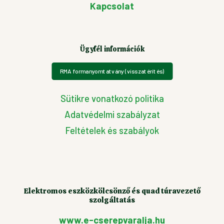
Kapcsolat
Ügyfél információk
RMA formanyomtatvány (visszatérítés)
Sütikre vonatkozó politika
Adatvédelmi szabályzat
Feltételek és szabályok
Elektromos eszközkölcsönző és quad túravezető
szolgáltatás
www.e-cserepvaralja.hu