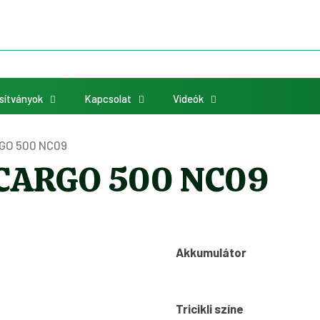
sítványok
Kapcsolat
Videók
RGO 500 NC09
i CARGO 500 NC09
Akkumulátor
Tricikli színe