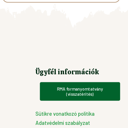
Ennek
a
terméknek
több
variációja
van.
A
változatok
a
Ügyfél információk
termékoldalon
választhatók
ki
RMA formanyomtatvány
(visszatérítés)
Sütikre vonatkozó politika
Adatvédelmi szabályzat