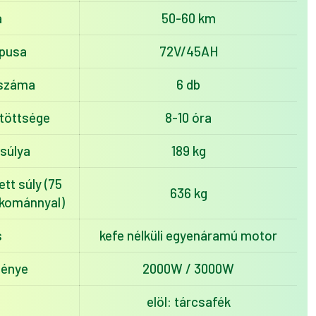
a
50-60 km
ípusa
72V/45AH
 száma
6 db
ltöttsége
8-10 óra
súlya
189 kg
tt súly (75
636 kg
akománnyal)
s
kefe nélküli egyenáramú motor
ménye
2000W / 3000W
elöl: tárcsafék