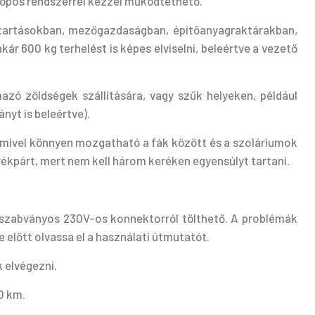
zkópos rendszerrel kézzel működtethető.
ztartásokban, mezőgazdaságban, építőanyagraktárakban,
600 kg terhelést is képes elviselni, beleértve a vezető
zó zöldségek szállítására, vagy szűk helyeken, például
yt is beleértve).
, mivel könnyen mozgatható a fák között és a szoláriumok
ékpárt, mert nem kell három keréken egyensúlyt tartani.
 szabványos 230V-os konnektorról tölthető. A problémák
 előtt olvassa el a használati útmutatót.
k elvégezni.
0 km.