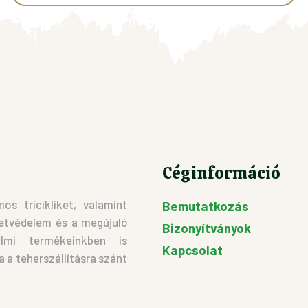
Ennek
a
terméknek
több
variációja
van.
A
változatok
a
Céginformáció
termékoldalon
választhatók
s tricikliket, valamint
Bemutatkozás
ki
etvédelem és a megújuló
Bizonyítványok
almi termékeinkben is
Kapcsolat
a teherszállításra szánt