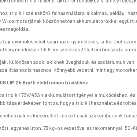
ektromos tricikli billenő raktérrel rendelkezik, amely teles
s tricikli széleskörű felhasználásra alkalmas, például há
 W-os motorjának köszönhetően akkumulátorokkal együtt akár 
ntes megoldás.
ztáji gyümölcsösből származó gyümölcsök, a kertből szárma
tően, mindössze 116,8 cm széles és 305,3 cm hosszú (a kormán
nlják, különösen azok, akiknek üvegházuk és szoláriumuk van
zállításhoz is hasznos. Könnyebb vezetni, mint egy motorker
9 LIM 25 Km/h elektromos triciklihez
 tricikli 72V/45Ah akkumulátort igényel a működéshez, és
tása érdekében fontos, hogy a tricikli használata és töltése
llenében nálunk kicserélheti, de ezt csak szakembereink tudjá
ött, egyenes úton, 75 kg-os vezetővel és rakománnyal: 50-6