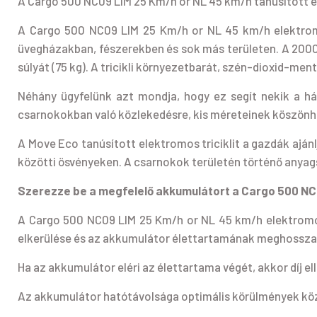
A Cargo 500 NC09 LIM 25 Km/h or NL 45 km/h tanusított el
A Cargo 500 NC09 LIM 25 Km/h or NL 45 km/h elektromo
üvegházakban, fészerekben és sok más területen. A 2000
súlyát (75 kg). A tricikli környezetbarát, szén-dioxid-me
Néhány ügyfelünk azt mondja, hogy ez segít nekik a há
csarnokokban való közlekedésre, kis méreteinek köszönhe
A Move Eco tanúsított elektromos triciklit a gazdák ajá
közötti ösvényeken. A csarnokok területén történő anyags
Szerezze be a megfelelő akkumulátort a Cargo 500 NC0
A Cargo 500 NC09 LIM 25 Km/h or NL 45 km/h elektromos
elkerülése és az akkumulátor élettartamának meghosszabbí
Ha az akkumulátor eléri az élettartama végét, akkor díj e
Az akkumulátor hatótávolsága optimális körülmények köz