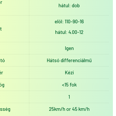
r
hátul: dob
elöl: 110-90-16
t
hátul: 4.00-12
Igen
tó
Hátsó differenciálmű
ér
Kézi
ög
<15 fok
1
esség
25km/h or 45 km/h