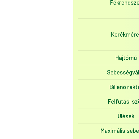
Fékrendsze
Kerékmére
Hajtómű
Sebességvál
Billenő rakt
Felfutási sz
Ülések
Maximális seb