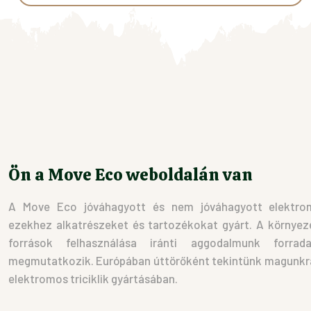
Ennek
a
terméknek
több
variációja
van.
A
változatok
a
Ön a Move Eco weboldalán van
termékoldalon
választhatók
A Move Eco jóváhagyott és nem jóváhagyott elektromo
ki
ezekhez alkatrészeket és tartozékokat gyárt. A környez
források felhasználása iránti aggodalmunk forrad
megmutatkozik. Európában úttörőként tekintünk magunkra 
elektromos triciklik gyártásában.