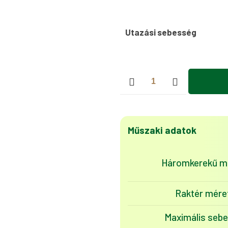
Utazási sebesség
Elektromos
tricikli
CARGO
500
NC09
Műszaki adatok
mennyiség
Háromkerekű mé
Raktér mére
Maximális seb