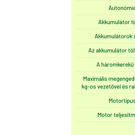
Autonómi
Akkumulátor t
Akkumulátorok
Az akkumulátor tö
A háromkerekű 
Maximális megengede
kg-os vezetővel és r
Motortípu
Motor teljesít