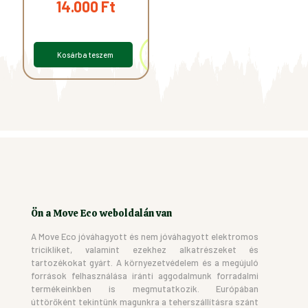
14.000
Ft
Kosárba teszem
Ön a Move Eco weboldalán van
A Move Eco jóváhagyott és nem jóváhagyott elektromos
tricikliket, valamint ezekhez alkatrészeket és
tartozékokat gyárt. A környezetvédelem és a megújuló
források felhasználása iránti aggodalmunk forradalmi
termékeinkben is megmutatkozik. Európában
úttörőként tekintünk magunkra a teherszállításra szánt