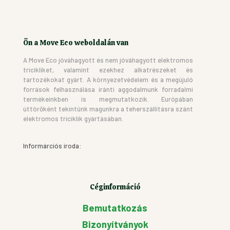
Ön a Move Eco weboldalán van
A Move Eco jóváhagyott és nem jóváhagyott elektromos
tricikliket, valamint ezekhez alkatrészeket és
tartozékokat gyárt. A környezetvédelem és a megújuló
források felhasználása iránti aggodalmunk forradalmi
termékeinkben is megmutatkozik. Európában
úttörőként tekintünk magunkra a teherszállításra szánt
elektromos triciklik gyártásában.
Informárciós iroda:
Céginformáció
Bemutatkozás
Bizonyítványok