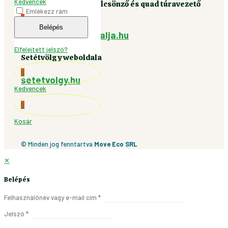
Kedvencek
Elektromos eszközkölcsönző és quad túravezető
Emlékezz rám
szolgáltatás
0
Belépés
www.e-cserepvaralja.hu
Kosár
Elfelejtett jelszó?
Setétvölgy weboldala
0
setetvolgy.hu
Kedvencek
0
Kosár
© Minden jog fenntartva
Move Eco SRL
✕
Belépés
Felhasználónév vagy e-mail cím
*
Jelszó
*