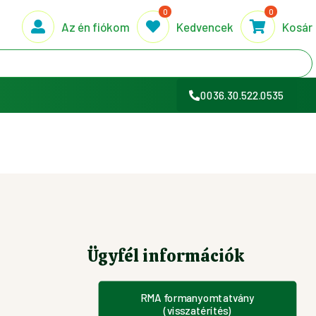
0
0
Az én fiókom
Kedvencek
Kosár
0036.30.522.0535
Ügyfél információk
RMA formanyomtatvány
(visszatérítés)