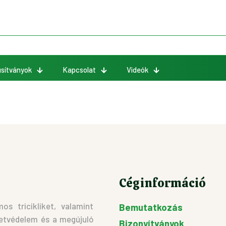
sítványok
Kapcsolat
Videók
Céginformáció
s tricikliket, valamint
Bemutatkozás
etvédelem és a megújuló
Bizonyítványok