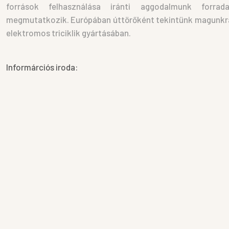
források felhasználása iránti aggodalmunk forrad
megmutatkozik. Európában úttörőként tekintünk magunkra 
elektromos triciklik gyártásában.
Informárciós iroda: