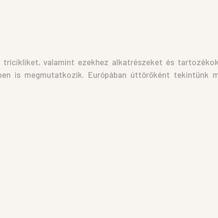
ricikliket, valamint ezekhez alkatrészeket és tartozéko
ben is megmutatkozik. Európában úttörőként tekintünk ma